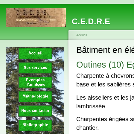
C.E.D.R.E
Accueil
Bâtiment en él
Outines (10) Eg
Charpente à chevrons 
base et les sablières
Les aisseliers et les 
lambrissée.
Charpentes érigées s
chantier.