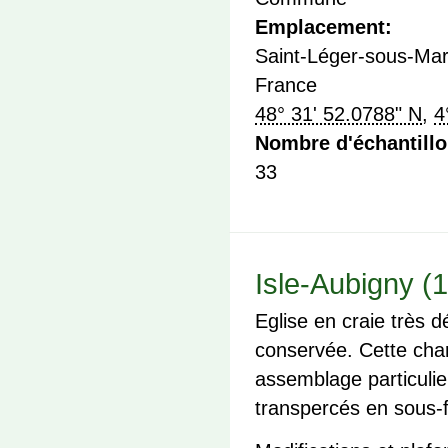
Emplacement:
Saint-Léger-sous-Mar
France
48° 31' 52.0788" N
,
4
Nombre d'échantill
33
Isle-Aubigny (1
Eglise en craie très 
conservée. Cette cha
assemblage particulie
transpercés en sous-f