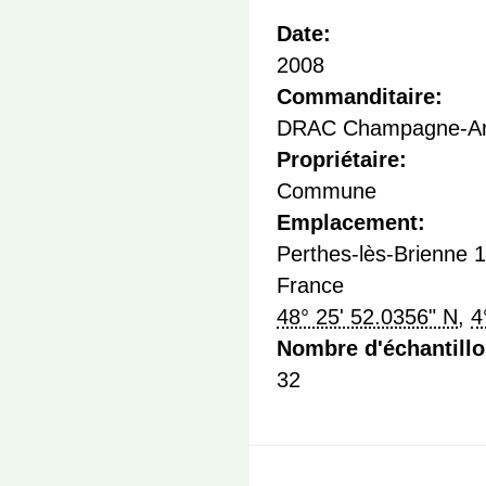
Date:
2008
Commanditaire:
DRAC Champagne-Ar
Propriétaire:
Commune
Emplacement:
Perthes-lès-Brienne
1
France
48° 25' 52.0356" N
,
4
Nombre d'échantill
32