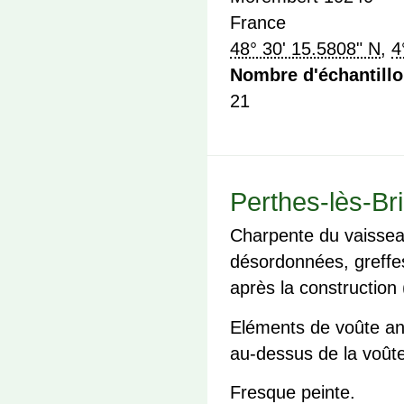
France
48° 30' 15.5808" N
,
4
Nombre d'échantill
21
Perthes-lès-Br
Charpente du vaissea
désordonnées, greffe
après la construction
Eléments de voûte anc
au-dessus de la voût
Fresque peinte.