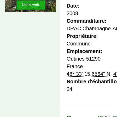
Date:
2008
Commanditaire:
DRAC Champagne-Ar
Propriétaire:
Commune
Emplacement:
Outines
51290
France
48° 33' 15.6564" N
,
4
Nombre d'échantill
24