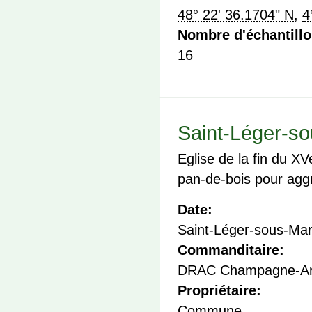
48° 22' 36.1704" N
,
4
Nombre d'échantill
16
Saint-Léger-so
Eglise de la fin du X
pan-de-bois pour aggr
Date:
Saint-Léger-sous-Mar
Commanditaire:
DRAC Champagne-Ar
Propriétaire:
Commune