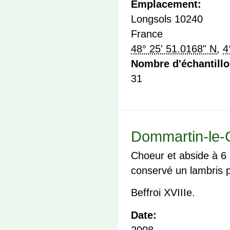
Emplacement:
Longsols
10240
France
48° 25' 51.0168" N
,
4
Nombre d'échantill
31
Dommartin-le-C
Choeur et abside à 6 
conservé un lambris p
Beffroi XVIIIe.
Date:
2008