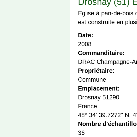
Drosnay (51) E
Eglise à pan-de-bois 
est construite en plu
Date:
2008
Commanditaire:
DRAC Champagne-Ar
Propriétaire:
Commune
Emplacement:
Drosnay
51290
France
48° 34' 39.7272" N
,
4
Nombre d'échantill
36