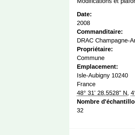
Modifications et plafo
Date:
2008
Commanditaire:
DRAC Champagne-Ar
Propriétaire:
Commune
Emplacement:
Isle-Aubigny
10240
France
48° 31' 28.5528" N
,
4
Nombre d'échantill
32